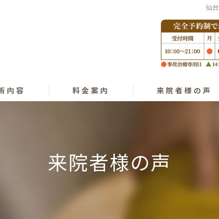
仙台
術内容
料金案内
来院者様の声
ング
プラクティック
来院者様の声
オパシー
きゅう･気功整体
復術