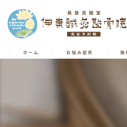
ホーム
お悩み症状
施
骨盤矯正
カッピ
膝痛･股関節痛
カイロ
腰痛
オステ
椎間板ヘルニア
はり･
ぎっくり腰
柔道整