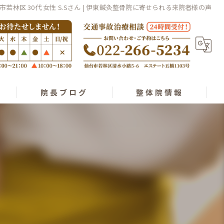
市若林区 30代 女性 S.Sさん | 伊東鍼灸整骨院に寄せられる来院者様の声
院長ブログ
整体院情報
経絡整体理論
スタッフ紹介