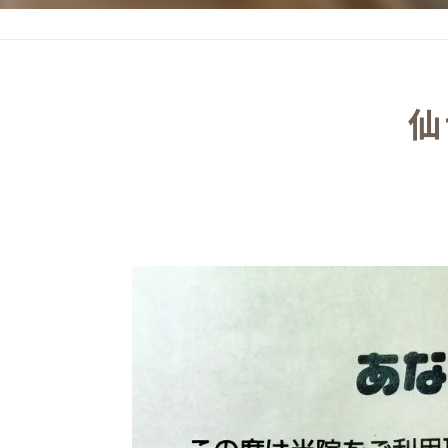
頭痛
肩こり
仙
妊婦のつわり･逆子･安産
めまい･耳鳴り
むちうち
交通事故施術
自律神経失調症
脊柱管狭窄症