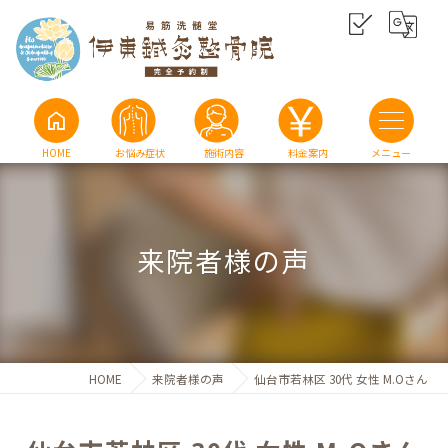
home
HOME
お悩み症状
施術内容
料金案内
来院者様の声
HOME
来院者様の声
仙台市若林区 30代 女性 M.Oさん