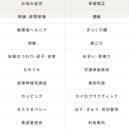
お悩み症状
骨盤矯正
膝痛･股関節痛
腰痛
椎間板ヘルニア
ぎっくり腰
頭痛
肩こり
妊婦のつわり･逆子･安産
めまい･耳鳴り
むちうち
交通事故施術
自律神経失調症
施術内容
カッピング
カイロプラクティック
オステオパシー
はり･きゅう･気功整体
柔道整復術
料金案内