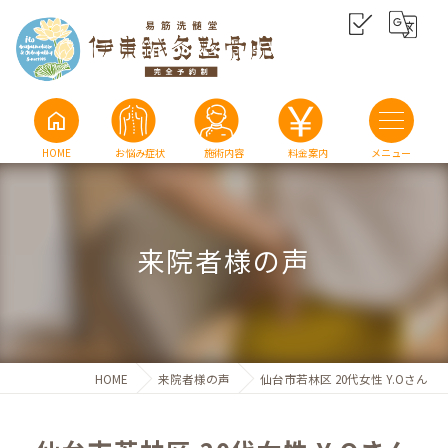
home
HOME
お悩み症状
施術内容
料金案内
来院者様の声
HOME
来院者様の声
仙台市若林区 20代女性 Y.Oさん