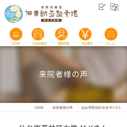
home
HOME
お悩み症状
施術内容
料金案内
来院者様の声
HOME
来院者様の声
仙台市若林区女性 M.Yさん