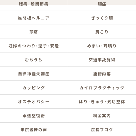
膝痛･股関節痛
腰痛
椎間板ヘルニア
ぎっくり腰
頭痛
肩こり
妊婦のつわり･逆子･安産
めまい･耳鳴り
むちうち
交通事故施術
自律神経失調症
施術内容
カッピング
カイロプラクティック
オステオパシー
はり･きゅう･気功整体
柔道整復術
料金案内
来院者様の声
院長ブログ