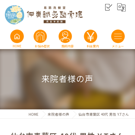
home
HOME
お悩み症状
施術内容
料金案内
来院者様の声
HOME
来院者様の声
仙台市青葉区 40代 男性 Y.Tさん