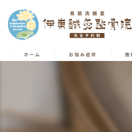
ホーム
お悩み症状
施
骨盤矯正
カッピ
膝痛･股関節痛
カイロ
腰痛
オステ
椎間板ヘルニア
はり･
ぎっくり腰
柔道整