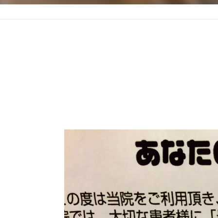
頭痛
肩こり
妊婦のつわり･逆子･安産
めまい･耳鳴り
むちうち
交通事故施術
自律神経失調症
脊柱管狭窄症