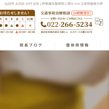
仙台市 太白区 40代 女性 | 伊東鍼灸整骨院に寄せられる来院者様の声
院長ブログ
整体院情報
経絡整体理論
スタッフ紹介