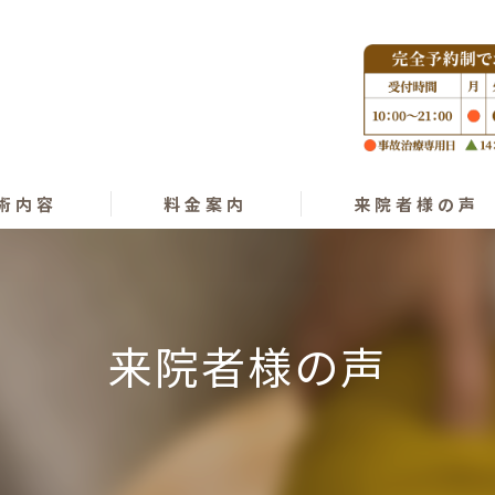
術内容
料金案内
来院者様の声
ング
プラクティック
来院者様の声
オパシー
きゅう･気功整体
復術