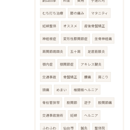
劇団四季
料金
費用
子連れ可
むち打ち治療
膝の痛み
マタニティ
妊婦整体
オススメ
産後骨盤矯正
神経根症
変形性膝関節症
坐骨神経痛
肩関節周囲炎
五十肩
足底筋膜炎
顎内症
顎関節症
アキレス腱炎
交通事故
骨盤矯正
腰痛
肩こり
頭痛
めまい
椎間板ヘルニア
脊柱管狭窄
股関節
逆子
股関節痛
交通事故施術
妊婦
ヘルニア
ふわふわ
仙台市
鍼灸
整体院