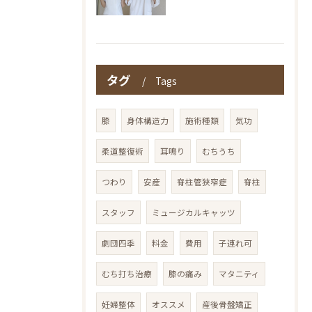
タグ
Tags
膝
身体構造力
施術種類
気功
柔道整復術
耳鳴り
むちうち
つわり
安産
脊柱管狭窄症
脊柱
スタッフ
ミュージカルキャッツ
劇団四季
料金
費用
子連れ可
むち打ち治療
膝の痛み
マタニティ
妊婦整体
オススメ
産後骨盤矯正