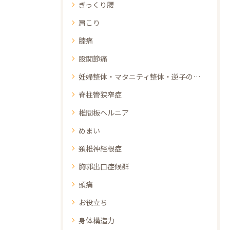
ぎっくり腰
肩こり
膝痛
股関節痛
妊婦整体・マタニティ整体・逆子の整体
脊柱管狭窄症
椎間板ヘルニア
めまい
頚椎神経根症
胸郭出口症候群
頭痛
お役立ち
身体構造力