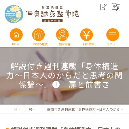
home
HOME
お悩み症状
施術内容
料金案内
解説付き週刊連載「身体構造
力〜日本人のからだと思考の関
係論〜」❶ 扉と前書き
HOME
院長ブログ
解説付き週刊連載「身体構造力〜日本人のからだと思考の関係論〜」❶ 扉と前書き