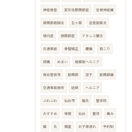
神経根症
変形性膝関節症
坐骨神経痛
肩関節周囲炎
五十肩
足底筋膜炎
顎内症
顎関節症
アキレス腱炎
交通事故
骨盤矯正
腰痛
肩こり
頭痛
めまい
椎間板ヘルニア
脊柱管狭窄
股関節
逆子
股関節痛
交通事故施術
妊婦
ヘルニア
ふわふわ
仙台市
鍼灸
整体院
おすすめ
保険
仙台
整体
痛み
鍼
灸
個室
お子様連れ
予約制