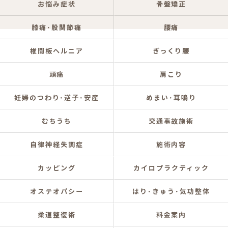
お悩み症状
骨盤矯正
膝痛･股関節痛
腰痛
椎間板ヘルニア
ぎっくり腰
頭痛
肩こり
妊婦のつわり･逆子･安産
めまい･耳鳴り
むちうち
交通事故施術
自律神経失調症
施術内容
カッピング
カイロプラクティック
オステオパシー
はり･きゅう･気功整体
柔道整復術
料金案内