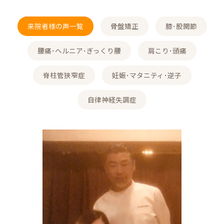
来院者様の声一覧
骨盤矯正
膝･股関節
腰痛･ヘルニア･ぎっくり腰
肩こり･頭痛
脊柱管狭窄症
妊娠･マタニティ･逆子
自律神経失調症