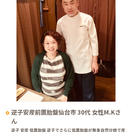
逆子安産前置胎盤仙台市 30代 女性M.Kさ
ん
逆子 安産 低置胎盤 逆子でさらに低置胎盤が無事自然分娩で産