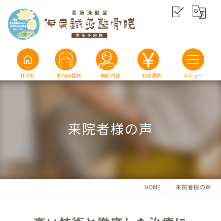
home
HOME
お悩み症状
施術内容
料金案内
来院者様の声
HOME
来院者様の声