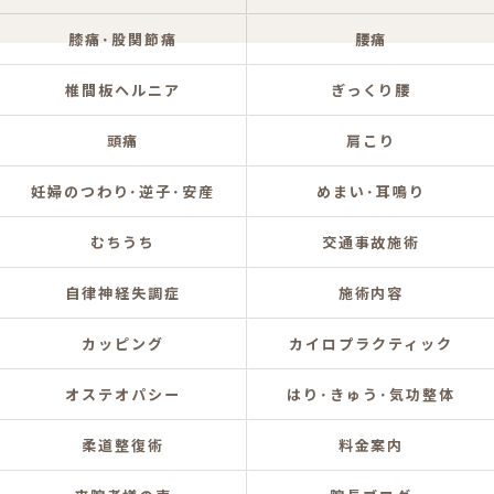
膝痛･股関節痛
腰痛
椎間板ヘルニア
ぎっくり腰
頭痛
肩こり
妊婦のつわり･逆子･安産
めまい･耳鳴り
むちうち
交通事故施術
自律神経失調症
施術内容
カッピング
カイロプラクティック
オステオパシー
はり･きゅう･気功整体
柔道整復術
料金案内