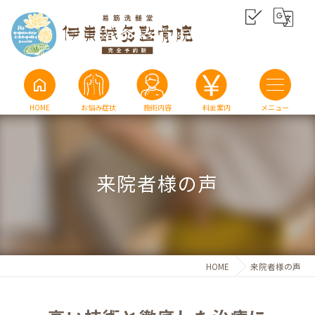
home
HOME
お悩み症状
施術内容
料金案内
来院者様の声
HOME
来院者様の声