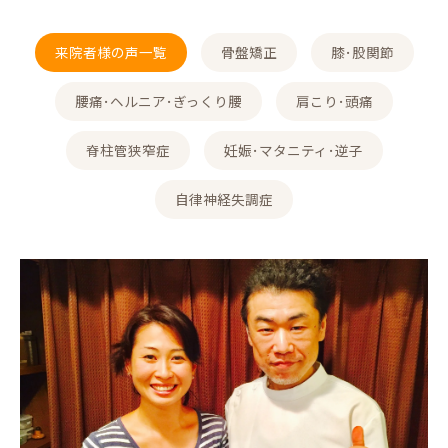
来院者様の声一覧
骨盤矯正
膝･股関節
腰痛･ヘルニア･ぎっくり腰
肩こり･頭痛
脊柱管狭窄症
妊娠･マタニティ･逆子
自律神経失調症