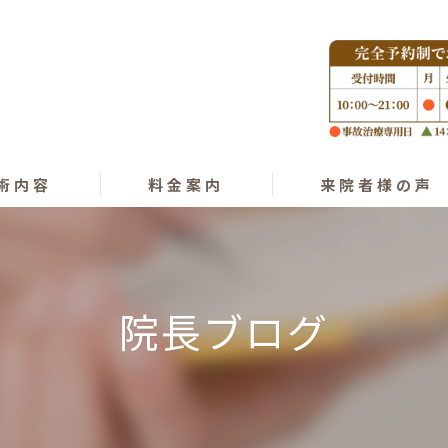
術内容
料金案内
来院者様の声
ング
プラクティック
院長ブログ
オパシー
きゅう･気功整体
復術