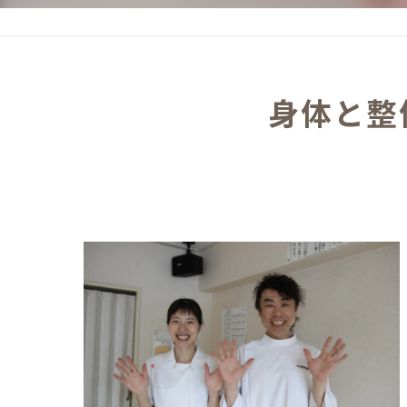
頭痛
肩こり
身体と整
妊婦のつわり･逆子･安産
めまい･耳鳴り
むちうち
交通事故施術
自律神経失調症
脊柱管狭窄症