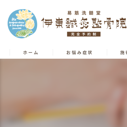
ホーム
お悩み症状
施
骨盤矯正
カッピ
膝痛･股関節痛
カイロ
腰痛
オステ
椎間板ヘルニア
はり･
ぎっくり腰
柔道整