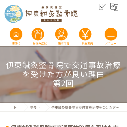
home
HOME
お悩み症状
施術内容
料金案内
伊東鍼灸整骨院で交通事故治療
を受けた方が良い理由
第2回
HOME
院長ブログ
伊東鍼灸整骨院で交通事故治療を受けた方が良い理由 第2回