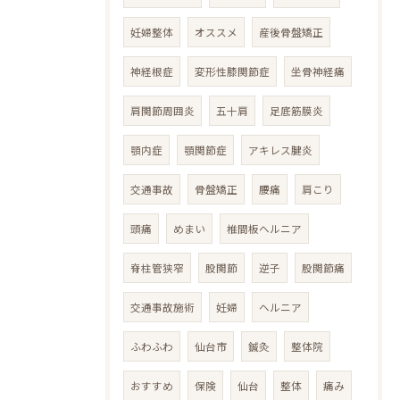
妊婦整体
オススメ
産後骨盤矯正
神経根症
変形性膝関節症
坐骨神経痛
肩関節周囲炎
五十肩
足底筋膜炎
顎内症
顎関節症
アキレス腱炎
交通事故
骨盤矯正
腰痛
肩こり
頭痛
めまい
椎間板ヘルニア
脊柱管狭窄
股関節
逆子
股関節痛
交通事故施術
妊婦
ヘルニア
ふわふわ
仙台市
鍼灸
整体院
おすすめ
保険
仙台
整体
痛み