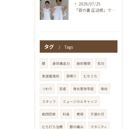
2026/07/25
「首の裏 圧迫感」でお探しの方へ〜本当の整体を仙台で！伊東鍼灸整骨院
タグ
Tags
膝
身体構造力
施術種類
気功
柔道整復術
耳鳴り
むちうち
つわり
安産
脊柱管狭窄症
脊柱
スタッフ
ミュージカルキャッツ
劇団四季
料金
費用
子連れ可
むち打ち治療
膝の痛み
マタニティ