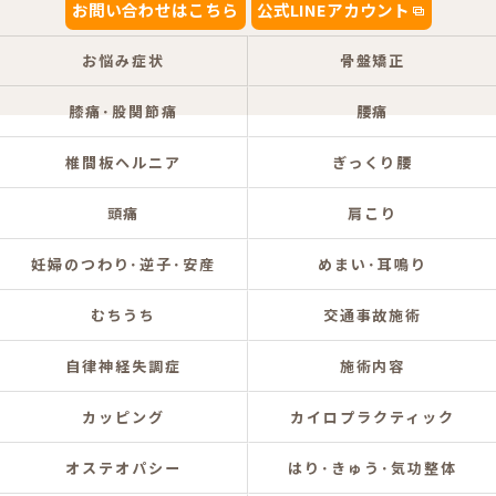
お問い合わせはこちら
公式LINEアカウント
お悩み症状
骨盤矯正
膝痛･股関節痛
腰痛
椎間板ヘルニア
ぎっくり腰
頭痛
肩こり
妊婦のつわり･逆子･安産
めまい･耳鳴り
むちうち
交通事故施術
自律神経失調症
施術内容
カッピング
カイロプラクティック
オステオパシー
はり･きゅう･気功整体