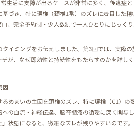
日常生活に支障が出るケースが非常に多く、後遺症と
に基づき、特に環椎（頚椎1番）のズレに着目した精
ロ、完全予約制・少人数制で一人ひとりにじっくり対
。
のタイミングをお伝えしました。第3回では、実際の
ーチが、なぜ即効性と持続性をもたらすのかを詳しく
原因
するめまいの主因を頚椎のズレ、特に環椎（C1）の
脳への血流・神経伝達、脳脊髄液の循環に深く関与
た」状態になると、微細なズレが残りやすいのです。