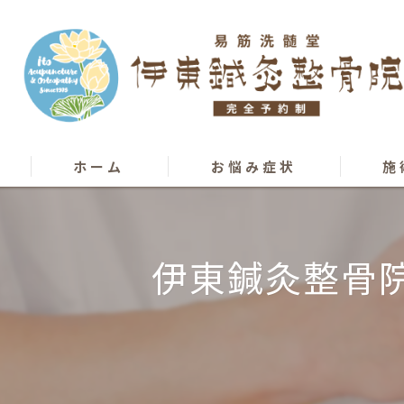
ホーム
お悩み症状
施
骨盤矯正
カッピ
伊東鍼灸整骨
膝痛･股関節痛
カイロ
腰痛
オステ
椎間板ヘルニア
はり･
ぎっくり腰
柔道整