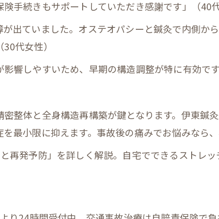
保険手続きもサポートしていただき感謝です」（40
障が出ていました。オステオパシーと鍼灸で内側から
30代女性）
が影響しやすいため、早期の構造調整が特に有効で
精密整体と全身構造再構築が鍵となります。伊東鍼
症を最小限に抑えます。事故後の痛みでお悩みなら、
アと再発予防」を詳しく解説。自宅でできるストレッ
seitai.jp/ より24時間受付中。交通事故治療は自賠