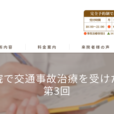
術内容
料金案内
来院者様の声
ング
院で交通事故治療を受け
プラクティック
第3回
オパシー
きゅう･気功整体
復術