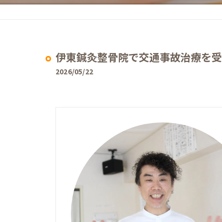
頭痛
肩こり
伊東鍼灸整骨院で交通事故治療を受
妊婦のつわり･逆子･安産
2026/05/22
めまい･耳鳴り
むちうち
交通事故施術
自律神経失調症
脊柱管狭窄症