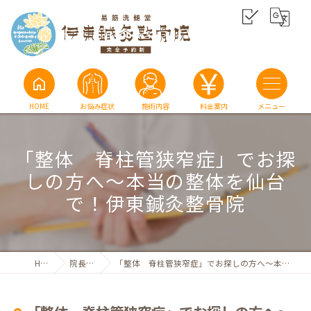
home
HOME
お悩み症状
施術内容
料金案内
「整体 脊柱管狭窄症」でお探
しの方へ〜本当の整体を仙台
で！伊東鍼灸整骨院
HOME
院長ブログ
「整体 脊柱管狭窄症」でお探しの方へ〜本当の整体を仙台で！伊東鍼灸整骨院