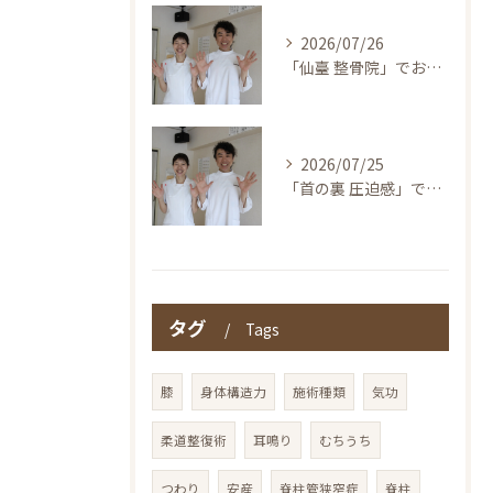
2026/07/26
「仙臺 整骨院」でお探しの方へ〜本当の整体を仙台で！伊東鍼灸整骨院
2026/07/25
「首の裏 圧迫感」でお探しの方へ〜本当の整体を仙台で！伊東鍼灸整骨院
タグ
Tags
膝
身体構造力
施術種類
気功
柔道整復術
耳鳴り
むちうち
つわり
安産
脊柱管狭窄症
脊柱