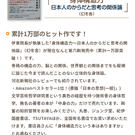
累計1万部のヒット作です！
伊東院長が執筆した｢身体構造力〜日本人のからだと思考の関
係論｣（幻冬舎）が現在なんと第六刷発売中（累計一万部突
破！）です。
骨格の構造の力、脳との関係、世界観との関係までをも縦横
に論じた今まで読んだことのない立体的な身体論。
河北新報社のレビューでも紹介されています。
・Amazonベストセラー1位！(書籍「日本の思想(一般)」)
文学芸術哲学研究者という異色の経歴を持つ施術者の身体哲
学。無名の著者の本が「中身の力」だけで売れています。興
奮の知的冒険をお楽しみください。丸善、ジュンク堂、紀伊
国屋書店、TSUTAYAほか、全国有名書店でお買い求めいただ
けます。書店員さんに「身体構造力という本はありますか」
とお尋ねください。