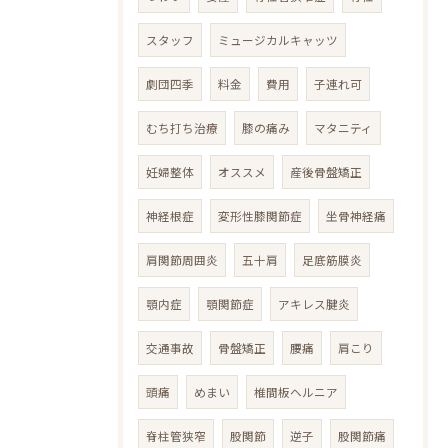
スタッフ
ミュージカルキャッツ
劇団四季
料金
費用
子連れ可
むち打ち治療
膝の痛み
マタニティ
妊婦整体
オススメ
産後骨盤矯正
神経根症
変形性膝関節症
坐骨神経痛
肩関節周囲炎
五十肩
足底筋膜炎
顎内症
顎関節症
アキレス腱炎
交通事故
骨盤矯正
腰痛
肩こり
頭痛
めまい
椎間板ヘルニア
脊柱管狭窄
股関節
逆子
股関節痛