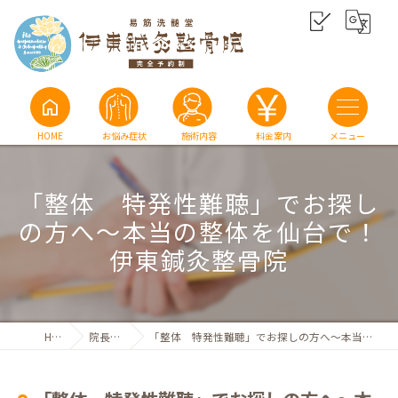
home
HOME
お悩み症状
施術内容
料金案内
「整体 特発性難聴」でお探し
の方へ〜本当の整体を仙台で！
伊東鍼灸整骨院
HOME
院長ブログ
「整体 特発性難聴」でお探しの方へ〜本当の整体を仙台で！伊東鍼灸整骨院