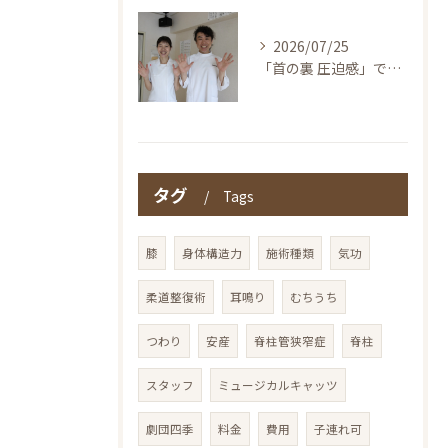
2026/07/25
「首の裏 圧迫感」でお探しの方へ〜本当の整体を仙台で！伊東鍼灸整骨院
タグ
Tags
膝
身体構造力
施術種類
気功
柔道整復術
耳鳴り
むちうち
つわり
安産
脊柱管狭窄症
脊柱
スタッフ
ミュージカルキャッツ
劇団四季
料金
費用
子連れ可