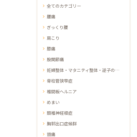
全てのカテゴリー
腰痛
ぎっくり腰
肩こり
膝痛
股関節痛
妊婦整体・マタニティ整体・逆子の整体
脊柱管狭窄症
椎間板ヘルニア
めまい
頚椎神経根症
胸郭出口症候群
頭痛