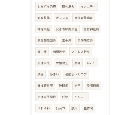
むち打ち治療
膝の痛み
マタニティ
妊婦整体
オススメ
産後骨盤矯正
神経根症
変形性膝関節症
坐骨神経痛
肩関節周囲炎
五十肩
足底筋膜炎
顎内症
顎関節症
アキレス腱炎
交通事故
骨盤矯正
腰痛
肩こり
頭痛
めまい
椎間板ヘルニア
脊柱管狭窄
股関節
逆子
股関節痛
交通事故施術
妊婦
ヘルニア
ふわふわ
仙台市
鍼灸
整体院