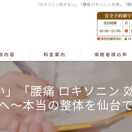
「ロキソニン効かない」「腰痛 ロキソニン 効果」「
術内容
料金案内
来院者様の声
ング
」「腰痛 ロキソニン 
プラクティック
へ〜本当の整体を仙台
オパシー
きゅう･気功整体
復術