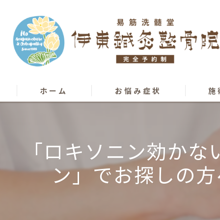
ホーム
お悩み症状
施
骨盤矯正
カッピ
「ロキソニン効かない
膝痛･股関節痛
カイロ
ン」でお探しの方
腰痛
オステ
椎間板ヘルニア
はり･
ぎっくり腰
柔道整