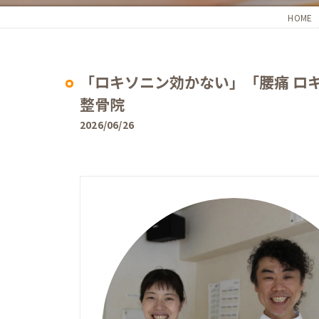
HOME
頭痛
肩こり
「ロキソニン効かない」「腰痛 ロ
妊婦のつわり･逆子･安産
整骨院
2026/06/26
めまい･耳鳴り
むちうち
交通事故施術
自律神経失調症
脊柱管狭窄症